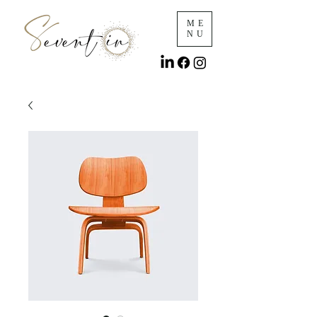
ME
NU